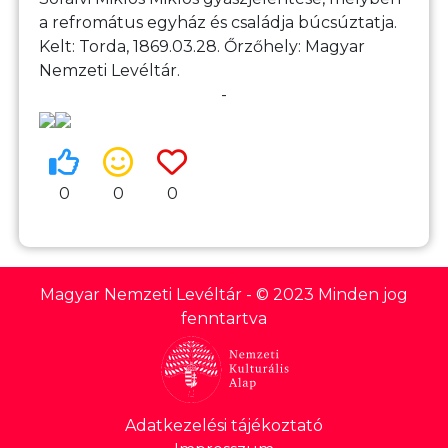
a refromátus egyház és családja búcsúztatja.
Kelt: Torda, 1869.03.28. Őrzőhely: Magyar
Nemzeti Levéltár.
-
0
0
0
Magyar Nemzeti Levéltár
- © 2023 Minden jog
fenntartva
Lábléc
Adatkezelési tájékoztató