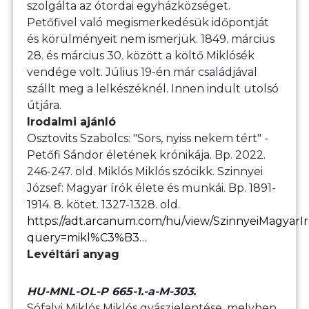
szolgálta az ótordai egyházközséget.
Petőfivel való megismerkedésük időpontját
és körülményeit nem ismerjük. 1849. március
28. és március 30. között a költő Miklósék
vendége volt. Július 19-én már családjával
szállt meg a lelkészéknél. Innen indult utolsó
útjára.
Irodalmi ajánló
Osztovits Szabolcs: "Sors, nyiss nekem tért" -
Petőfi Sándor életének krónikája. Bp. 2022.
246-247. old. Miklós Miklós szócikk. Szinnyei
József: Magyar írók élete és munkái. Bp. 1891-
1914. 8. kötet. 1327-1328. old.
https://adt.arcanum.com/hu/view/SzinnyeiMagyarI
query=mikl%C3%B3…
Levéltári anyag
HU-MNL-OL-P 665-1.-a-M-303.
Sófalvi Miklós Miklós gyászjelentése, melyben