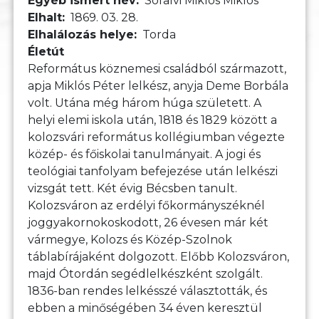
Egyéb ismert név
Sófalvi Miklós Miklós
Elhalt
1869. 03. 28.
Elhalálozás helye
Torda
Életút
Református köznemesi családból származott,
apja Miklós Péter lelkész, anyja Deme Borbála
volt. Utána még három húga született. A
helyi elemi iskola után, 1818 és 1829 között a
kolozsvári református kollégiumban végezte
közép- és főiskolai tanulmányait. A jogi és
teológiai tanfolyam befejezése után lelkészi
vizsgát tett. Két évig Bécsben tanult.
Kolozsváron az erdélyi főkormányszéknél
joggyakornokoskodott, 26 évesen már két
vármegye, Kolozs és Közép-Szolnok
táblabírájaként dolgozott. Előbb Kolozsváron,
majd Ótordán segédlelkészként szolgált.
1836-ban rendes lelkésszé választották, és
ebben a minőségében 34 éven keresztül