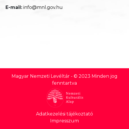
E-mail:
info@mnl.gov.hu
Magyar Nemzeti Levéltár
- © 2023 Minden jog
fenntartva
Lábléc
Adatkezelési tájékoztató
Impresszum