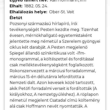
Egyéb ismert név
Kari Hoffmann, ifm
Elhalt
1882. 05. 24.
Elhalálozás helye
Ober-St. Veit
Életút
Pozsonyi származású hírlapíró, írói
tevékenységét Pesten kezdte meg. Tizenhat
évesen, mérnökhallgató egyetemistaként
jelentette meg németül a Szerelem gyöngyei
ciklus két darabját. A Pesten megjelenő
Spiegel állandó színikritikusa volt -ífm-
monogrammal, a költészettel és fordítással
csak melléktevékenységként foglalkozott.
Rokonszenvezett a márciusi forradalommal,
március 15-én délutánra lefordította a
Nemzeti dalt. Azon kevesek közé tartozott,
akik Petőfi forradalmi verseit is fordították (A
királyokhoz, A nemzetgyűléshez). A röplapon
németül megjelent Csatadal című költemény
alá csak Hoffmann nevét nyomtatták. A