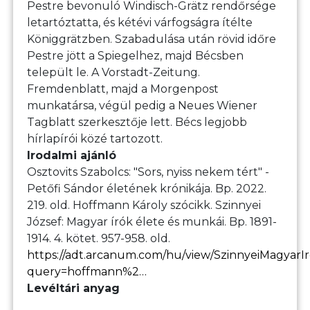
Pestre bevonuló Windisch-Grätz rendőrsége
letartóztatta, és kétévi várfogságra ítélte
Königgrätzben. Szabadulása után rövid időre
Pestre jött a Spiegelhez, majd Bécsben
települt le. A Vorstadt-Zeitung.
Fremdenblatt, majd a Morgenpost
munkatársa, végül pedig a Neues Wiener
Tagblatt szerkesztője lett. Bécs legjobb
hírlapírói közé tartozott.
Irodalmi ajánló
Osztovits Szabolcs: "Sors, nyiss nekem tért" -
Petőfi Sándor életének krónikája. Bp. 2022.
219. old. Hoffmann Károly szócikk. Szinnyei
József: Magyar írók élete és munkái. Bp. 1891-
1914. 4. kötet. 957-958. old.
https://adt.arcanum.com/hu/view/SzinnyeiMagyarI
query=hoffmann%2…
Levéltári anyag