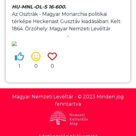
HU-MNL-OL-S 16-600.
Az Osztrák - Magyar Monarchia politikai
térképe Heckenast Gusztáv kiadásában. Kelt:
1864. Őrzőhely: Magyar Nemzeti Levéltár.
-
1
0
0
Magyar Nemzeti Levéltár
- © 2023 Minden jog
fenntartva