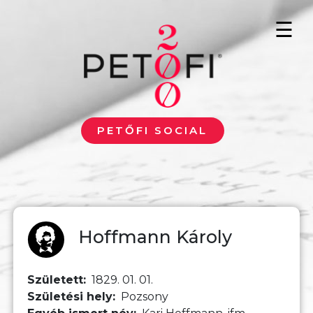
Ugrás a tartalomra
☰
PETŐFI SOCIAL
Hoffmann Károly
Született
1829. 01. 01.
Születési hely
Pozsony