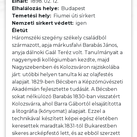
Elhalt
1898. 02. 12.
Elhalálozás helye
Budapest
Temetési hely
Fiumei úti sírkert
Nemzeti sírkert védett
igen
Életút
Háromszéki szegény székely családból
származott, apja márkusfalvi Barabás János,
anyja dálnoki Gaál Teréz volt. Tanulmányait a
nagyenyedi kollégiumban kezdte, majd
Nagyszebenben és Kolozsváron rajziskolába
járt: utóbbi helyen tanulta ki az olajfestés
alapjait. 1829-ben Bécsben a Képzőművészeti
Akadémián fejlesztette tudását. A Bécsben
sokat nélkülöző Barabás 1830-ban visszatért
Kolozsvárra, ahol Barra Gábortól elsajátította
a litográfia (kőnyomat) alapjait. Ezzel a
technikával készített képei egész életében
keresettek maradtak.1831-től Bukarestben
sikeres arcképfestő lett, és az ebből szerzett