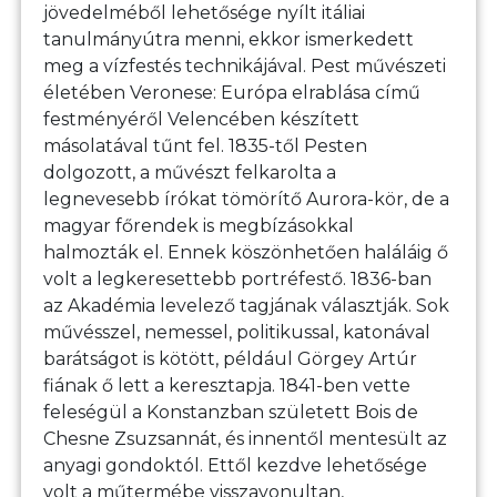
jövedelméből lehetősége nyílt itáliai
tanulmányútra menni, ekkor ismerkedett
meg a vízfestés technikájával. Pest művészeti
életében Veronese: Európa elrablása című
festményéről Velencében készített
másolatával tűnt fel. 1835-től Pesten
dolgozott, a művészt felkarolta a
legnevesebb írókat tömörítő Aurora-kör, de a
magyar főrendek is megbízásokkal
halmozták el. Ennek köszönhetően haláláig ő
volt a legkeresettebb portréfestő. 1836-ban
az Akadémia levelező tagjának választják. Sok
művésszel, nemessel, politikussal, katonával
barátságot is kötött, például Görgey Artúr
fiának ő lett a keresztapja. 1841-ben vette
feleségül a Konstanzban született Bois de
Chesne Zsuzsannát, és innentől mentesült az
anyagi gondoktól. Ettől kezdve lehetősége
volt a műtermébe visszavonultan,