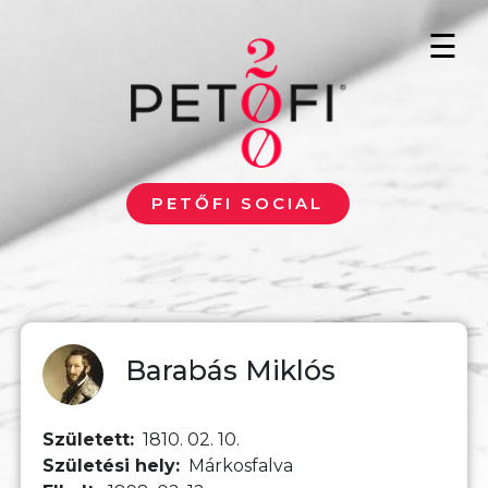
Ugrás a tartalomra
☰
PETŐFI SOCIAL
Barabás Miklós
Született
1810. 02. 10.
Születési hely
Márkosfalva