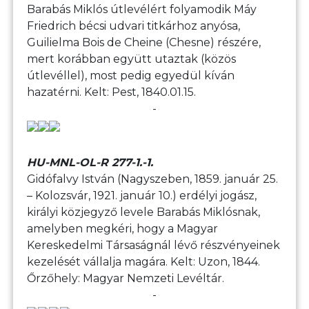
Barabás Miklós útlevélért folyamodik Máy
Friedrich bécsi udvari titkárhoz anyósa,
Guilielma Bois de Cheine (Chesne) részére,
mert korábban együtt utaztak (közös
útlevéllel), most pedig egyedül kíván
hazatérni. Kelt: Pest, 1840.01.15.
-
HU-MNL-OL-R 277-1.-1.
Gidófalvy István (Nagyszeben, 1859. január 25.
– Kolozsvár, 1921. január 10.) erdélyi jogász,
királyi közjegyző levele Barabás Miklósnak,
amelyben megkéri, hogy a Magyar
Kereskedelmi Társaságnál lévő részvényeinek
kezelését vállalja magára. Kelt: Uzon, 1844.
Őrzőhely: Magyar Nemzeti Levéltár.
-