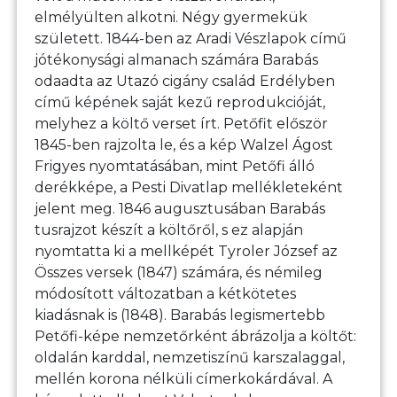
elmélyülten alkotni. Négy gyermekük
született. 1844-ben az Aradi Vészlapok című
jótékonysági almanach számára Barabás
odaadta az Utazó cigány család Erdélyben
című képének saját kezű reprodukcióját,
melyhez a költő verset írt. Petőfit először
1845-ben rajzolta le, és a kép Walzel Ágost
Frigyes nyomtatásában, mint Petőfi álló
derékképe, a Pesti Divatlap mellékleteként
jelent meg. 1846 augusztusában Barabás
tusrajzot készít a költőről, s ez alapján
nyomtatta ki a mellképét Tyroler József az
Összes versek (1847) számára, és némileg
módosított változatban a kétkötetes
kiadásnak is (1848). Barabás legismertebb
Petőfi-képe nemzetőrként ábrázolja a költőt:
oldalán karddal, nemzetiszínű karszalaggal,
mellén korona nélküli címerkokárdával. A