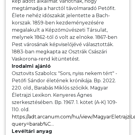
kép adott alkalmat Vahotnak, hogy
megtámadja a harctól távolmaradó Petőfit.
Élete nehéz időszakát jelentette a Bach-
korszak. 1859-ben kezdeményezésére
megalakult a Képzőművészeti Társulat,
melynek 1862-től ő volt az elnöke. 1867-ben
Pest városának képviselőjévé választották.
1883-ban megkapta az Osztrák Császári
Vaskorona-rend kitüntetést.
Irodalmi ajánló
Osztovits Szabolcs: "Sors, nyiss nekem tért" -
Petőfi Sándor életének krónikája. Bp. 2022.
220. old., Barabás Miklós szócikk. Magyar
Életrajzi Lexikon. Kenyeres Ágnes
szerkesztésében. Bp. 1967. 1. kötet (A-K) 109-
110. old.
https://adt.arcanum.com/hu/view/MagyarEletrajziL
query=barab%C…
Levéltári anyag