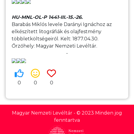
HU-MNL-OL-P 1441-III.-15.-26.
Barabás Miklós levele Darányi Ignáchoz az
elkészített litográfiák és olajfestmény
többletköltségeiről. Kelt: 1877.04.30.
Őrzőhely: Magyar Nemzeti Levéltár.
-
0
0
0
Magyar Nemzeti Levéltár
- © 2023 Minden jog
fenntartva