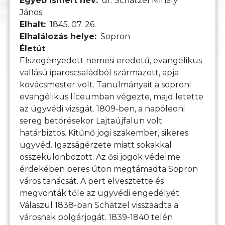
Egyéb ismert név
dr. Schätzel Mihály
János
Elhalt
1845. 07. 26.
Elhalálozás helye
Sopron
Életút
Elszegényedett nemesi eredetű, evangélikus
vallású iparoscsaládból származott, apja
kovácsmester volt. Tanulmányait a soproni
evangélikus líceumban végezte, majd letette
az ügyvédi vizsgát. 1809-ben, a napóleoni
sereg betörésekor Lajtaújfalun volt
határbiztos. Kitűnő jogi szakember, sikeres
ügyvéd. Igazságérzete miatt sokakkal
összekülönbözött. Az ősi jogok védelme
érdekében peres úton megtámadta Sopron
város tanácsát. A pert elvesztette és
megvonták tőle az ügyvédi engedélyét.
Válaszul 1838-ban Schätzel visszaadta a
városnak polgárjogát. 1839-1840 telén