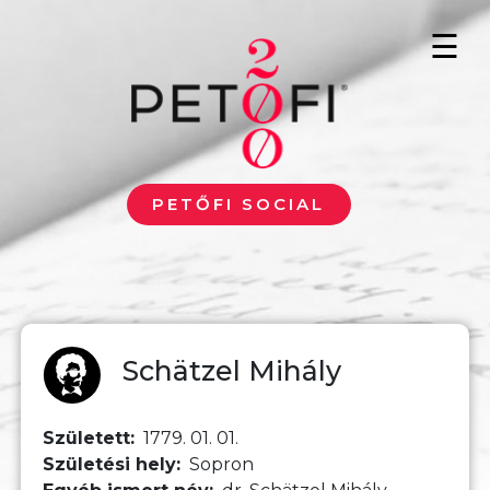
Ugrás a tartalomra
☰
PETŐFI SOCIAL
Schätzel Mihály
Született
1779. 01. 01.
Születési hely
Sopron