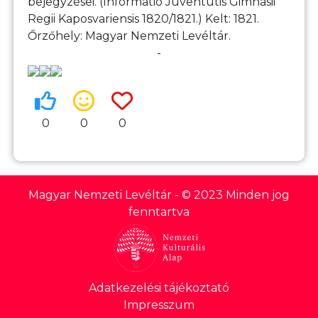
bejegyzései. (Informatio Juventutis Gimnasii
Regii Kaposvariensis 1820/1821.) Kelt: 1821.
Őrzőhely: Magyar Nemzeti Levéltár.
-
0
0
0
Magyar Nemzeti Levéltár
- © 2023 Minden jog
fenntartva
Lábléc
Adatkezelési tájékoztató
Impresszum