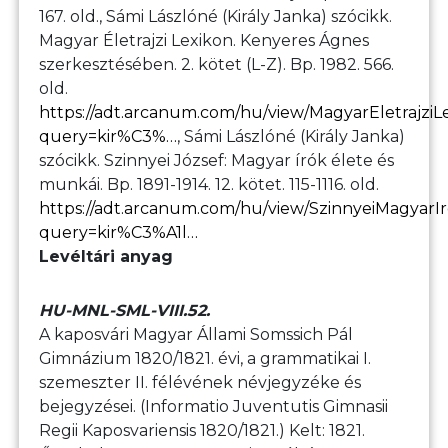
167. old., Sámi Lászlóné (Király Janka) szócikk.
Magyar Életrajzi Lexikon. Kenyeres Ágnes
szerkesztésében. 2. kötet (L-Z). Bp. 1982. 566.
old.
https://adt.arcanum.com/hu/view/MagyarEletrajziL
query=kir%C3%…
, Sámi Lászlóné (Király Janka)
szócikk. Szinnyei József: Magyar írók élete és
munkái. Bp. 1891-1914. 12. kötet. 115-1116. old.
https://adt.arcanum.com/hu/view/SzinnyeiMagyarIr
query=kir%C3%A1l…
Levéltári anyag
HU-MNL-SML-VIII.52.
A kaposvári Magyar Állami Somssich Pál
Gimnázium 1820/1821. évi, a grammatikai I.
szemeszter II. félévének névjegyzéke és
bejegyzései. (Informatio Juventutis Gimnasii
Regii Kaposvariensis 1820/1821.) Kelt: 1821.