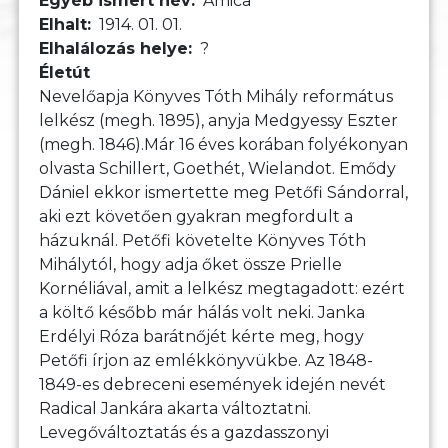
Egyéb ismert név
Amica
Elhalt
1914. 01. 01.
Elhalálozás helye
?
Életút
Nevelőapja Könyves Tóth Mihály református
lelkész (megh. 1895), anyja Medgyessy Eszter
(megh. 1846).Már 16 éves korában folyékonyan
olvasta Schillert, Goethét, Wielandot. Emődy
Dániel ekkor ismertette meg Petőfi Sándorral,
aki ezt követően gyakran megfordult a
házuknál. Petőfi követelte Könyves Tóth
Mihálytól, hogy adja őket össze Prielle
Kornéliával, amit a lelkész megtagadott: ezért
a költő később már hálás volt neki. Janka
Erdélyi Róza barátnőjét kérte meg, hogy
Petőfi írjon az emlékkönyvükbe. Az 1848-
1849-es debreceni események idején nevét
Radical Jankára akarta változtatni.
Levegőváltoztatás és a gazdasszonyi