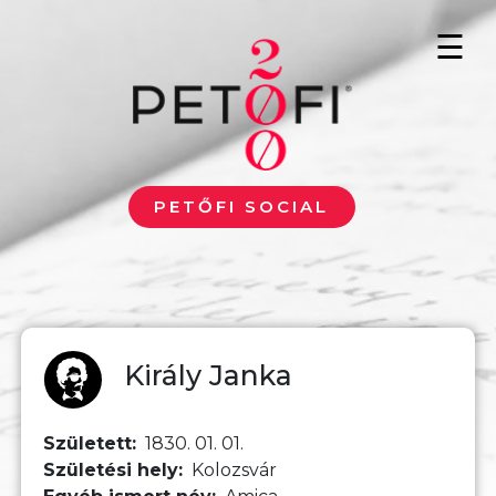
Ugrás a tartalomra
☰
PETŐFI SOCIAL
Király Janka
Született
1830. 01. 01.
Születési hely
Kolozsvár