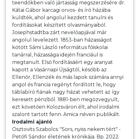
teendőkben való jártasság megszerzésére dr.
Kátai Gábor karcagi orvos- és író házába
küldték, ahol angolul kezdett tanulni és
fordításokat készített olvasmányaiból.
Josephstadtba zárt nevelőapjával már
angolul levelezett. 1853-ban házasságot
kötött Sámi László református főiskolai
tanárral, házassága idején franciául is
megtanult. Első fordításáért egy aranyat
kapott a Vasárnapi Újságtól, később az
Ellenőr, Ellenzék és más lapok számára annyi
angol és francia regényt fordított le, hogy
táblabíró fiának nagy házat vehetett az így
keresett pénzből. 1881-ben megözvegyült,
ezt követően Kolozsváron élt, ahol irodalmi
szalont tartott fenn. Amica néven publikált.
Irodalmi ajánló
Osztovits Szabolcs: "Sors, nyiss nekem tért" -
Petőfi Sándor életének krónikája. Bp. 2022.