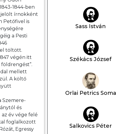
 1843-1844-ben
jelölt írnokként
 Petőfivel is
Sass István
kenységére
géig a Pesti
846
 töltött.
1847 végén itt
Székács József
 földrengést”.
dal mellett
ül. A költő
gyütt
Orlai Petrics Soma
 a Szemere-
ánytól és
az év vége felé
al foglalkozott
Salkovics Péter
Rózát, Egressy