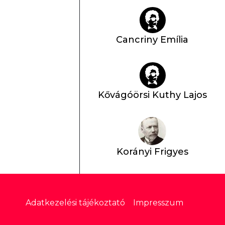
Cancriny Emília
Kővágóörsi Kuthy Lajos
Korányi Frigyes
Lábléc
Adatkezelési tájékoztató
Impresszum