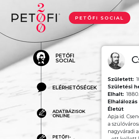
Ugrás a tartalomra
PETŐFI SOCIAL
PETŐFI
C
SOCIAL
Született
1
Születési h
ELÉRHETŐSÉGEK
Elhalt
1880.
Elhalálozás
Életút
ADATBÁZISOK
ONLINE
Apja id. Cse
a szülőváros
nagyváradi a
PETŐFI-
– ott kellet