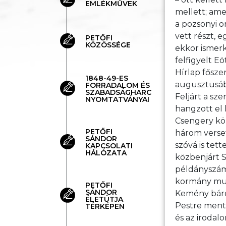
EMLÉKMŰVEK
mellett; ame
a pozsonyi o
vett részt, e
PETŐFI
KÖZÖSSÉGE
ekkor ismerk
felfigyelt Eö
Hírlap fősze
1848-49-ES
augusztusába
FORRADALOM ÉS
SZABADSÁGHARC
Feljárt a sz
NYOMTATVÁNYAI
hangzott el 
Csengery köz
PETŐFI
három verset
SÁNDOR
szóvá is tet
KAPCSOLATI
HÁLÓZATA
közbenjárt 
példányszám
kormány mun
PETŐFI
SÁNDOR
Kemény báróv
ÉLETÚTJA
Pestre ment,
TÉRKÉPEN
és az irodal