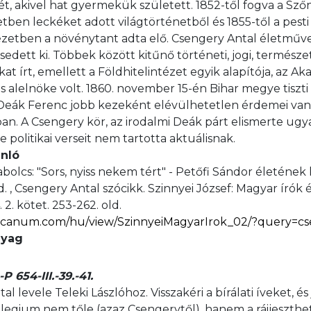
t, akivel hat gyermekük született. 1852-től fogva a Szőn
tben leckéket adott világtörténetből és 1855-től a pesti
tézetben a növénytant adta elő. Csengery Antal életműve
esedett ki. Többek között kitűnő történeti, jogi, termés
t írt, emellett a Földhitelintézet egyik alapítója, az A
s alelnöke volt. 1860. november 15-én Bihar megye tiszt
 Deák Ferenc jobb kezeként elévülhetetlen érdemei van
ban. A Csengery kör, az irodalmi Deák párt elismerte ugya
 politikai verseit nem tartotta aktuálisnak.
ánló
bolcs: "Sors, nyiss nekem tért" - Petőfi Sándor életének 
d. , Csengery Antal szócikk. Szinnyei József: Magyar írók 
. 2. kötet. 253-262. old.
.arcanum.com/hu/view/SzinnyeiMagyarIrok_02/?query=
nyag
654-III.-39.-41.
l levele Teleki Lászlóhoz. Visszakéri a bírálati íveket, és 
legium nem tőle (azaz Csengerytől), hanem a ráijeszth