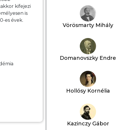
akkor kifejezi
emélyesen is
0-es évek.
Vörösmarty Mihály
Domanovszky Endre
adémia
Hollósy Kornélia
Kazinczy Gábor