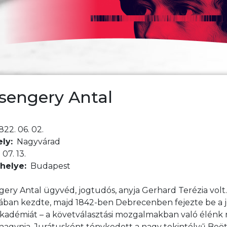
sengery Antal
822. 06. 02.
ely
Nagyvárad
 07. 13.
 helye
Budapest
ngery Antal ügyvéd, jogtudós, anyja Gerhard Terézia vol
ában kezdte, majd 1842-ben Debrecenben fejezte be a jo
kadémiát – a követválasztási mozgalmakban való élénk 
t hagynia. Jurátusként ténykedett a nagy tekintélyű Be