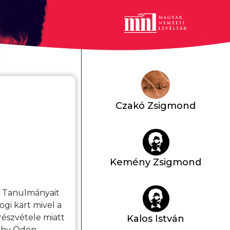
Czakó Zsigmond
Kemény Zsigmond
t. Tanulmányait
gi kart mivel a
részvétele miatt
Kalos István
öthy Ödön