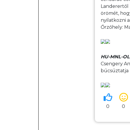
Landerertől 
örömét, hogy
nyilatkozni 
Őrzőhely: Ma
HU-MNL-OL-
Csengery An
búcsúztatja 
0
0