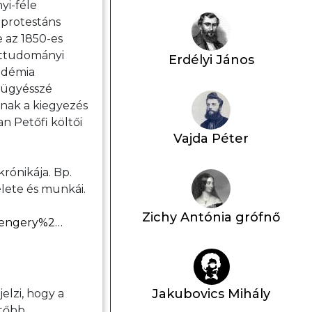
yi-féle
 protestáns
 az 1850-es
zettudományi
Erdélyi János
kadémia
i ügyésszé
nak a kiegyezés
n Petőfi költői
Vajda Péter
krónikája. Bp.
élete és munkái.
Zichy Antónia grófnő
csengery%2…
Jakubovics Mihály
jelzi, hogy a
etőbb