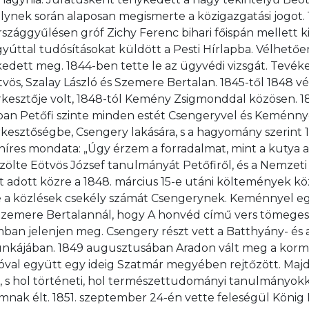
lynek során alaposan megismerte a közigazgatási jogot.
rszággyűlésen gróf Zichy Ferenc bihari főispán mellett ki
gyúttal tudósításokat küldött a Pesti Hírlapba. Vélhetően
edett meg. 1844-ben tette le az ügyvédi vizsgát. Tevé
tvös, Szalay László és Szemere Bertalan. 1845-től 1848 vé
rkesztője volt, 1848-tól Kemény Zsigmonddal közösen. 1
n Petőfi szinte minden estét Csengeryvel és Keménnyel
erkesztőségbe, Csengery lakására, s a hagyomány szerint 
híres mondata: „Úgy érzem a forradalmat, mint a kutya a
ölte Eötvös József tanulmányát Petőfiről, és a Nemzeti 
 adott közre a 1848. március 15-e utáni költemények köz
te a közlések csekély számát Csengerynek. Keménnyel e
Szemere Bertalannál, hogy A honvéd című vers tömeges
ban jelenjen meg. Csengery részt vett a Batthyány- és
kájában. 1849 augusztusában Aradon vált meg a korm
al együtt egy ideig Szatmár megyében rejtőzött. Majd 
 s hol történeti, hol természettudományi tanulmányokk
omnak élt. 1851. szeptember 24-én vette feleségül König 