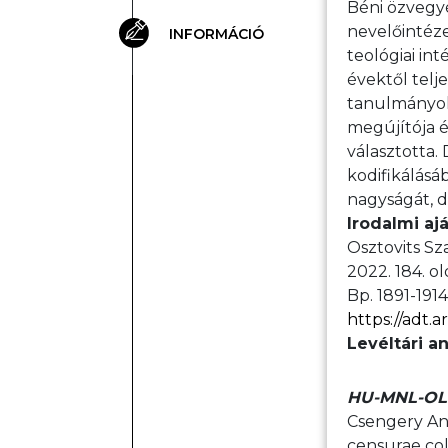
Béni özvegyé
nevelőintéze
INFORMÁCIÓ
teológiai in
évektől telj
tanulmányoka
megújítója é
választotta.
kodifikálásá
nagyságát, de
Irodalmi aj
Osztovits Sza
2022. 184. ol
Bp. 1891-1914
https://adt
Levéltári a
HU-MNL-OL-P 
Csengery Anta
censurae col