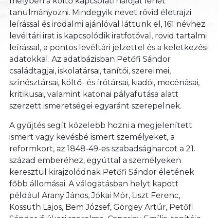
melyben a költő kapcsolati hálóját lehet
tanulmányozni. Mindegyik nevet rövid életrajzi
leírással és irodalmi ajánlóval láttunk el, 161 névhez
levéltári irat is kapcsolódik iratfotóval, rövid tartalmi
leírással, a pontos levéltári jelzettel és a keletkezési
adatokkal. Az adatbázisban Petőfi Sándor
családtagjai, iskolatársai, tanítói, szerelmei,
színésztársai, költő- és írótársai, kiadói, mecénásai,
kritikusai, valamint katonai pályafutása alatt
szerzett ismeretségei egyaránt szerepelnek.
A gyűjtés segít közelebb hozni a megjelenített
ismert vagy kevésbé ismert személyeket, a
reformkort, az 1848-49-es szabadságharcot a 21.
század emberéhez, egyúttal a személyeken
keresztül kirajzolódnak Petőfi Sándor életének
főbb állomásai. A válogatásban helyt kapott
például Arany János, Jókai Mór, Liszt Ferenc,
Kossuth Lajos, Bem József, Görgey Artúr, Petőfi