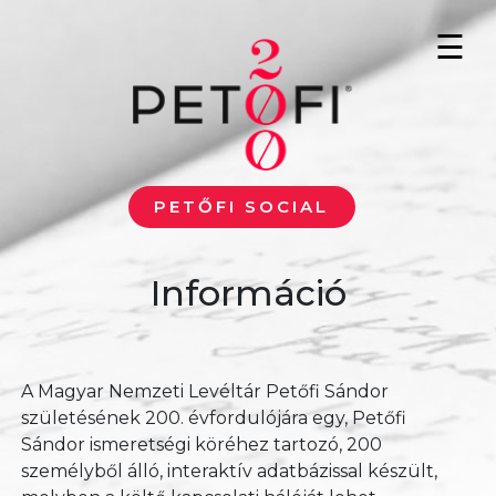
Ugrás a tartalomra
☰
PETŐFI SOCIAL
Információ
A Magyar Nemzeti Levéltár Petőfi Sándor
születésének 200. évfordulójára egy, Petőfi
Sándor ismeretségi köréhez tartozó, 200
személyből álló, interaktív adatbázissal készült,