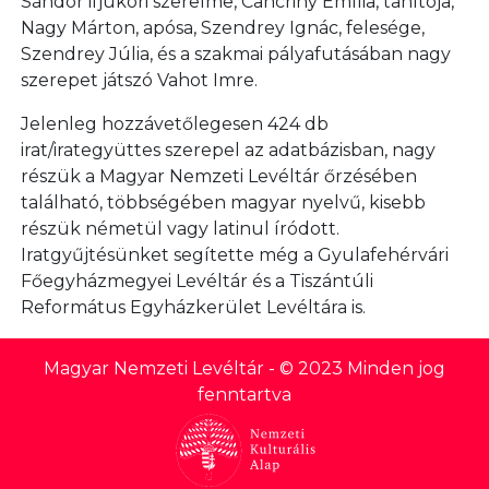
Sándor ifjúkori szerelme, Cancriny Emília, tanítója,
Nagy Márton, apósa, Szendrey Ignác, felesége,
Szendrey Júlia, és a szakmai pályafutásában nagy
szerepet játszó Vahot Imre.
Jelenleg hozzávetőlegesen 424 db
irat/irategyüttes szerepel az adatbázisban, nagy
részük a Magyar Nemzeti Levéltár őrzésében
található, többségében magyar nyelvű, kisebb
részük németül vagy latinul íródott.
Iratgyűjtésünket segítette még a Gyulafehérvári
Főegyházmegyei Levéltár és a Tiszántúli
Református Egyházkerület Levéltára is.
Magyar Nemzeti Levéltár
- © 2023 Minden jog
fenntartva