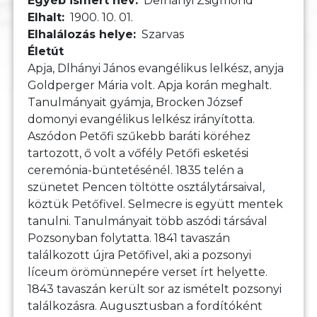
Egyéb ismert név
Delhányi Zsigmond
Elhalt
1900. 10. 01.
Elhalálozás helye
Szarvas
Életút
Apja, Dlhányi János evangélikus lelkész, anyja
Goldperger Mária volt. Apja korán meghalt.
Tanulmányait gyámja, Brocken József
domonyi evangélikus lelkész irányította.
Aszódon Petőfi szűkebb baráti köréhez
tartozott, ő volt a vőfély Petőfi esketési
ceremónia-büntetésénél. 1835 telén a
szünetet Pencen töltötte osztálytársaival,
köztük Petőfivel. Selmecre is együtt mentek
tanulni. Tanulmányait több aszódi társával
Pozsonyban folytatta. 1841 tavaszán
találkozott újra Petőfivel, aki a pozsonyi
líceum örömünnepére verset írt helyette.
1843 tavaszán került sor az ismételt pozsonyi
találkozásra. Augusztusban a fordítóként