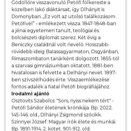
Gödöllőre visszavonuló Petőfi fölkereste a
közelben lakó diáktársait, így Dlhányit is
Domonyban. „Ez volt az utolsó találkozásom
Petőfivel” - emlékezett vissza. 1847-1848-ban
a jénai egyetemen tanult, teológiai és
bölcsészeti diplomát szerez. Két évig a
Beniczky családnál volt nevelő. Hosszabb-
rövidebb ideig Balassagyarmaton, Osgyánban,
Rimaszombaton tanárként dolgozott. 1855-től
a szarvasi gimnáziumban oktatott. 1881-ben
hivatalosan is felvette a Delhányi nevet. 1897-
ben szívszélhűdés érte. Visszaemlékezése
fontos adalék a fiatal Petőfi biográfiájához.
Irodalmi ajánló
Osztovits Szabolcs: "Sors, nyiss nekem tért" -
Petőfi Sándor életének krónikája. Bp. 2022.
145-146. old., Dlhányi Zsigmond szócikk.
Szinnyei József: Magyar írók élete és munkái.
Bp. 1891-1914. 2. kötet. 901-912. old.