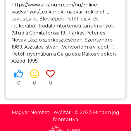
https://www.arcanum.com/hu/online-
kiadvanyok/Lexikonok-magyar-irok-elet…
,
Jakus Lajos: Életképek Petőfi diák- és
ifjúkorából. Irodalomtörténeti tanulmányok
(Studia Comitatensia 19.) Farkas Péter és
Novák László szerkesztésében. Szentendre.
1989. Asztalos István: „Vándorlom a világot...”.
Petőfi nyomában a Galga és a Rákos vidékén.
Aszód. 1995.
0
0
0
Magyar Nemzeti Levéltár
- © 2023 Minden jog
fenntartva