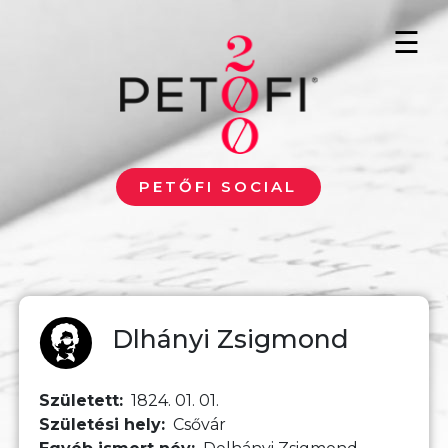
Ugrás a tartalomra
☰
PETŐFI SOCIAL
Dlhányi Zsigmond
Született
1824. 01. 01.
Születési hely
Csővár