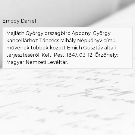
Ugrás a tartalomra
Emödy Dániel
Majláth György országbíró Apponyi György
kancellárhoz Táncsics Mihály Népkönyv című
művének többek között Emich Gusztáv általi
terjesztéséről. Kelt: Pest, 1847. 03. 12. Őrzőhely:
Magyar Nemzeti Levéltár.